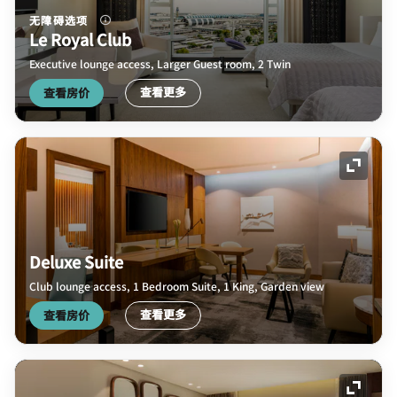
无障碍选项
Le Royal Club
Executive lounge access, Larger Guest room, 2 Twin
查看更多
查看房价
展开图
Deluxe Suite
Club lounge access, 1 Bedroom Suite, 1 King, Garden view
查看更多
查看房价