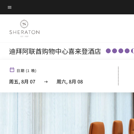
Skip
菜单文本
to
main
content
迪拜阿联酋购物中心喜来登酒店
日期
(
1
晚)
周五, 8月 07
周六, 8月 08