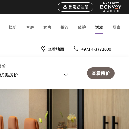
登录或注册
概览
客房
套房
餐饮
体验
活动
图库
查看地图
+971 4-3772000
房价
查看房价
优惠房价