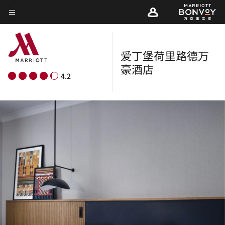
Skip
菜单文本
to
main
content
爱丁堡荷里路德万
豪酒店
4.2