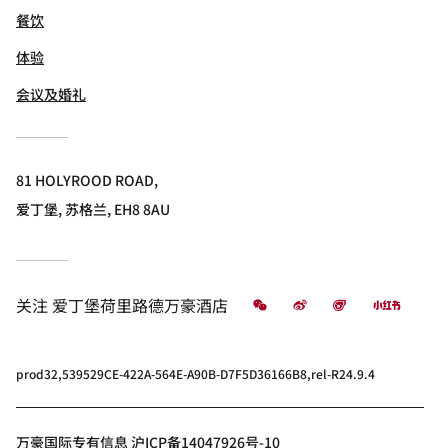
餐饮
体验
会议及婚礼
81 HOLYROOD ROAD,
爱丁堡, 苏格兰, EH8 8AU
微信
微博
飞猪
小红书
关注
爱丁堡荷里路德万豪酒店
prod32,539529CE-422A-564E-A90B-D7F5D36166B8,rel-R24.9.4
万豪国际专有信息 沪ICP备14047926号-10