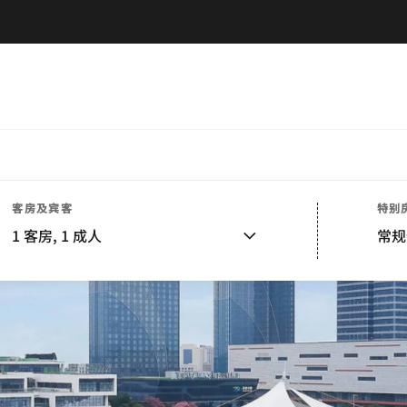
客房及宾客
特别
1
客房,
1
成人
常规