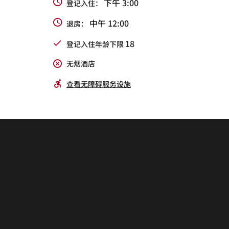
下午 3:00
登记入住：
中午 12:00
退房：
18
登记入住年龄下限
无烟酒店
查看无障碍服务设施
Jasmine Chinese
The Lounge
M Club
Dew Bud Tea House
Restaurant