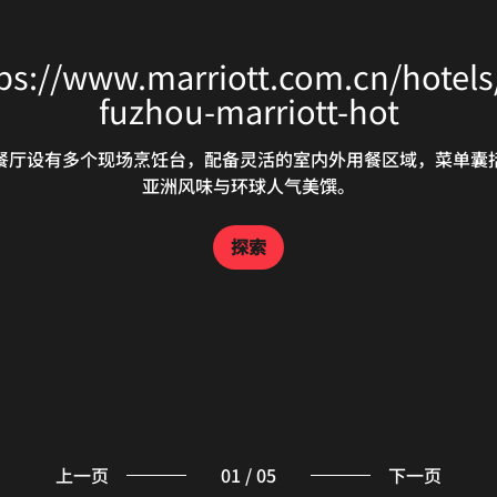
功
餐
当
为
道
ps://www.marriott.com.cn/hotels
fuzhou-marriott-hot
餐厅设有多个现场烹饪台，配备灵活的室内外用餐区域，菜单囊
亚洲风味与环球人气美馔。
探索
上一页
01
/
05
下一页