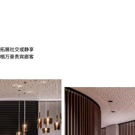
拓展社交或静享
榻万豪贵宾廊客