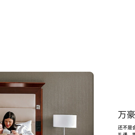
万
还不是
礼遇。