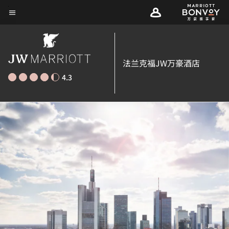
Skip
菜单文本
to
main
content
法兰克福JW万豪酒店
4.3