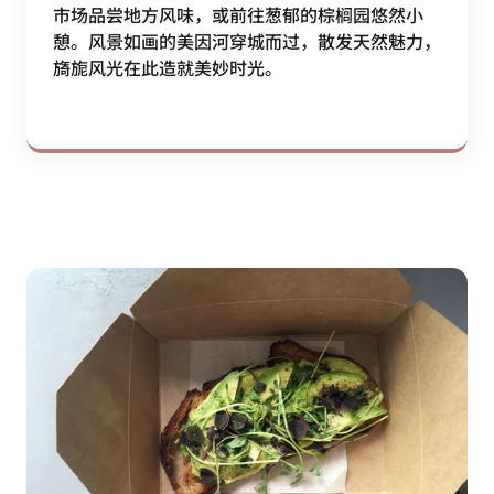
市场品尝地方风味，或前往葱郁的棕榈园悠然小
憩。风景如画的美因河穿城而过，散发天然魅力，
旖旎风光在此造就美妙时光。