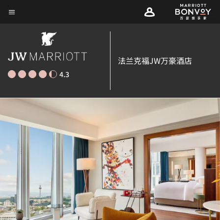
Skip
菜单文本
to
main
content
法兰克福JW万豪酒店
4.3