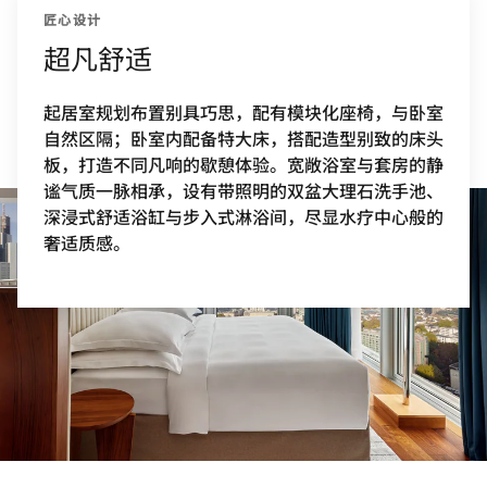
匠心设计
超凡舒适
起居室规划布置别具巧思，配有模块化座椅，与卧室
自然区隔；卧室内配备特大床，搭配造型别致的床头
板，打造不同凡响的歇憩体验。宽敞浴室与套房的静
谧气质一脉相承，设有带照明的双盆大理石洗手池、
深浸式舒适浴缸与步入式淋浴间，尽显水疗中心般的
奢适质感。