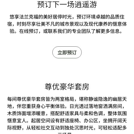
预订下一场逍遥游
悠享法兰克福的美好居停时光，预订环境卓越的品质住
宿，时刻尽享壮美不凡的城市景观以及现代康养的惬意体
验。在线预订，或联系我们的专业团队了解更多信息。
立即预订
尊优豪华套房
每间尊优豪华套房皆为两室格局，堪称静谧隐逸的幽居天
地，伴您重获身心平衡体验。日光透过落地窗洒满房间，
木质饰面增添暖意，搭配舒适家具与柔和色调，整体氛围
惬意宜人。起居空间设有舒适座椅、办公区，坐拥开阔天
际视野，从轻松社交互动到独处沉思时光，可轻松适配多