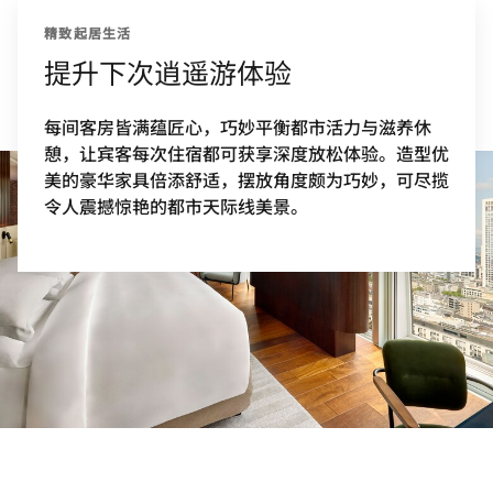
精致起居生活
提升下次逍遥游体验
每间客房皆满蕴匠心，巧妙平衡都市活力与滋养休
憩，让宾客每次住宿都可获享深度放松体验。造型优
美的豪华家具倍添舒适，摆放角度颇为巧妙，可尽揽
令人震撼惊艳的都市天际线美景。