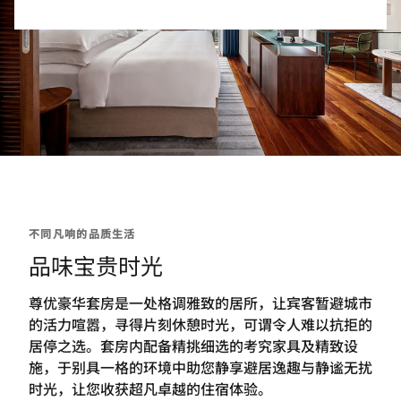
不同凡响的品质生活
品味宝贵时光
尊优豪华套房是一处格调雅致的居所，让宾客暂避城市
的活力喧嚣，寻得片刻休憩时光，可谓令人难以抗拒的
居停之选。套房内配备精挑细选的考究家具及精致设
施，于别具一格的环境中助您静享避居逸趣与静谧无扰
时光，让您收获超凡卓越的住宿体验。