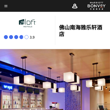
Skip
菜单文本
to
main
content
佛山南海雅乐轩酒
店
3.9