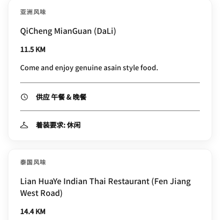
亚洲风味
QiCheng MianGuan (DaLi)
11.5 KM
Come and enjoy genuine asain style food.
供应 午餐 & 晚餐
着装要求: 休闲
泰国风味
Lian HuaYe Indian Thai Restaurant (Fen Jiang
West Road)
14.4 KM