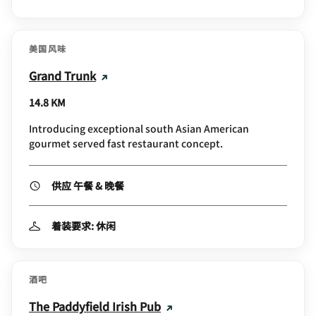
美国风味
Grand Trunk
14.8 KM
Introducing exceptional south Asian American
gourmet served fast restaurant concept.
供应 午餐 & 晚餐
着装要求: 休闲
酒吧
The Paddyfield Irish Pub