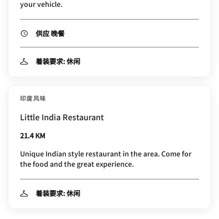
your vehicle.
供应 晚餐
着装要求: 休闲
印度风味
Little India Restaurant
21.4 KM
Unique Indian style restaurant in the area. Come for
the food and the great experience.
着装要求: 休闲