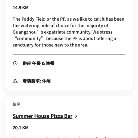
14.9 KM
The Paddy Field or the PF. as we like to call it has been
the watering hole of choice for the majority of
Guangzhou’s expatriate community. We stress
“community” because the PF is about offering a
sanctuary for those new to the area.
供应 午餐 & 晚餐
着装要求: 休闲
披萨
Summer House Pizza Bar
20.1 KM