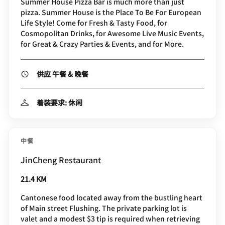
Summer House Pizza Bar is much more than just
pizza. Summer House is the Place To Be For European
Life Style! Come for Fresh & Tasty Food, for
Cosmopolitan Drinks, for Awesome Live Music Events,
for Great & Crazy Parties & Events, and for More.
供应 午餐 & 晚餐
着装要求: 休闲
中餐
JinCheng Restaurant
21.4 KM
Cantonese food located away from the bustling heart
of Main street Flushing. The private parking lot is
valet and a modest $3 tip is required when retrieving