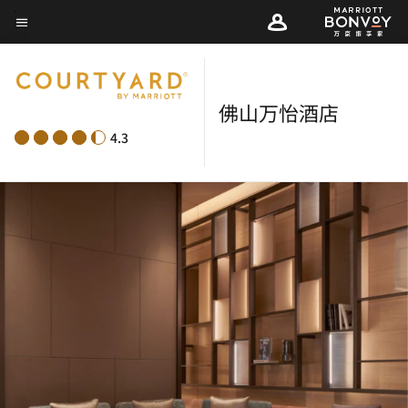
Skip
菜单文本
to
main
content
佛山万怡酒店
4.3