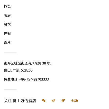
概览
客房
餐饮
体验
图片
南海区桂城街道海八东路 38 号,
佛山, 广东, 528200
免费电话:
+86-757-88703333
微信
微博
飞猪
小红书
关注
佛山万怡酒店