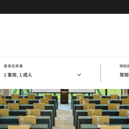
客房及宾客
特别
1
客房,
1
成人
常规