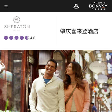
Skip
菜单文本
to
main
content
肇庆喜来登酒店
4.6