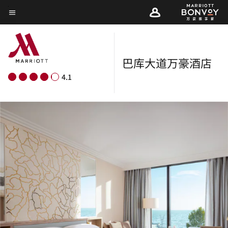
Skip
菜单文本
to
main
content
巴库大道万豪酒店
4.1