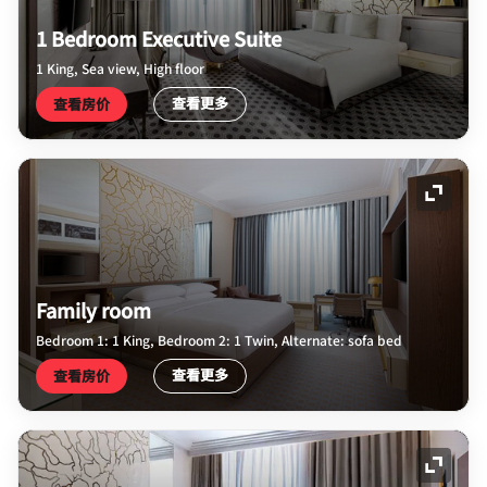
1 Bedroom Executive Suite
1 King, Sea view, High floor
查看更多
查看房价
展开图
Family room
Bedroom 1: 1 King, Bedroom 2: 1 Twin, Alternate: sofa bed
查看更多
查看房价
展开图