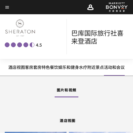
Skip
菜单文本
to
main
content
巴库国际旅行社喜
来登酒店
4.5
酒店视图
客房
套房
特色
餐饮
娱乐和健身
水疗
附近景点
活动和会议
图片和视频
酒店视图