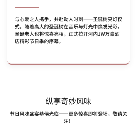
与心爱之人携手，共赴动人时刻——圣诞树亮灯仪
式。随着高大的圣诞树在音乐与灯光中焕发光彩，
圣诞老人也将惊喜亮相，正式拉开河内JW万豪酒
店精彩节日季的序幕。
纵享奇妙风味
节日风味盛宴恭候光临——更多惊喜即将登场，敬请关
注！