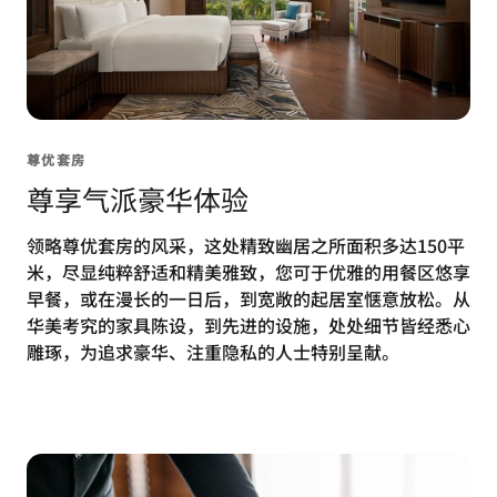
尊优套房
尊享气派豪华体验
领略尊优套房的风采，这处精致幽居之所面积多达150平
米，尽显纯粹舒适和精美雅致，您可于优雅的用餐区悠享
早餐，或在漫长的一日后，到宽敞的起居室惬意放松。从
华美考究的家具陈设，到先进的设施，处处细节皆经悉心
雕琢，为追求豪华、注重隐私的人士特别呈献。