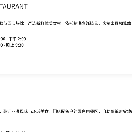
STAURANT
验与匠心热忱，严选新鲜优质食材，依托精湛烹饪技艺，烹制出品相雅致
00 - 下午 2:00
0 - 晚上 9:30
，融汇亚洲风味与环球美食。门店配备户外露台用餐区，自助菜单时令焕