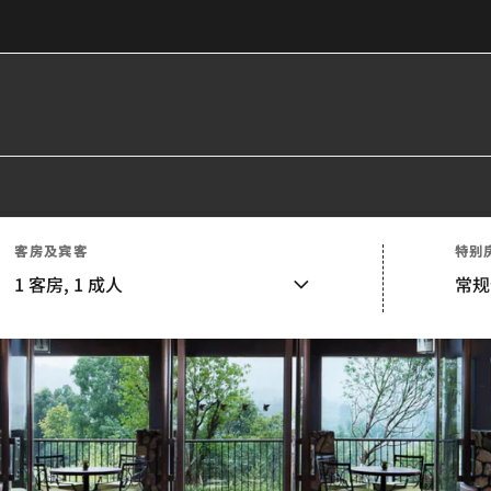
客房及宾客
特别
1
客房,
1
成人
常规