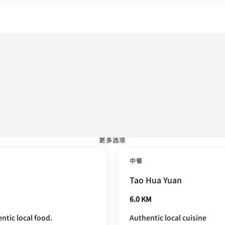
更多选项
中餐
Tao Hua Yuan
6.0 KM
ntic local food.
Authentic local cuisine