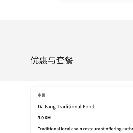
优惠与套餐
中餐
Da Fang Traditional Food
3.0 KM
Traditional local chain restaurant offering authe