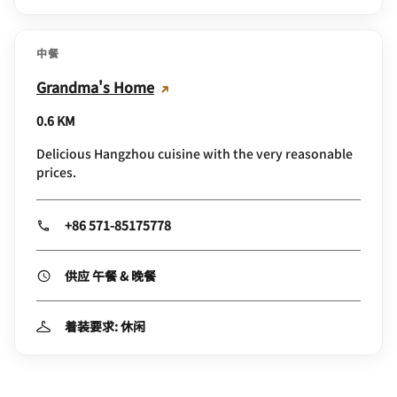
中餐
Grandma's Home
0.6 KM
Delicious Hangzhou cuisine with the very reasonable
prices.
+86 571-85175778
供应 午餐 & 晚餐
着装要求: 休闲