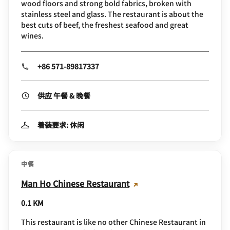
wood floors and strong bold fabrics, broken with
stainless steel and glass. The restaurant is about the
best cuts of beef, the freshest seafood and great
wines.
+86 571-89817337
供应 午餐 & 晚餐
着装要求: 休闲
中餐
Man Ho Chinese Restaurant
0.1 KM
This restaurant is like no other Chinese Restaurant in