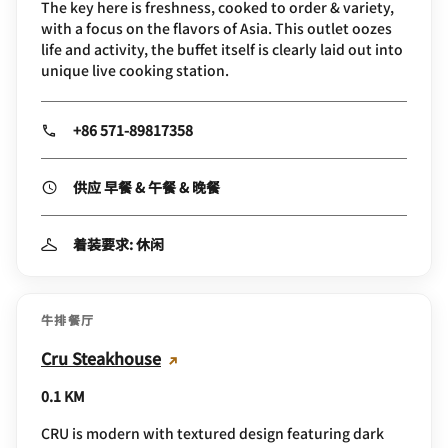
The key here is freshness, cooked to order & variety,
with a focus on the flavors of Asia. This outlet oozes
life and activity, the buffet itself is clearly laid out into
unique live cooking station.
+86 571-89817358
供应 早餐 & 午餐 & 晚餐
着装要求: 休闲
牛排餐厅
Cru Steakhouse
0.1 KM
CRU is modern with textured design featuring dark