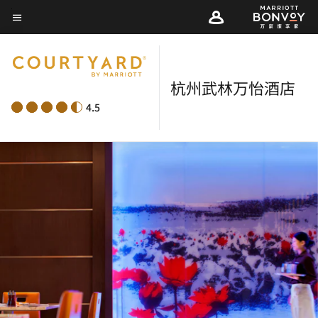
Skip
菜单文本
to
main
content
杭州武林万怡酒店
4.5