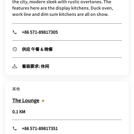
the city, modern sleek with rustic overtones. The
features here are the display kitchens. Duck oven,
work line and dim sum kitchens are all on show.
+86 571-89817305
供应 午餐 & 晚餐
着装要求: 休闲
其他
The Lounge
0.1 KM
+86 571-89817351