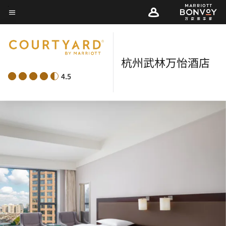
Skip
菜单文本
to
main
content
杭州武林万怡酒店
4.5