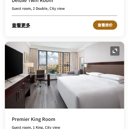
Guest room, 2 Double, City view
查看更多
查看房价
展开图
Premier King Room
Guest room, 1 King, City view