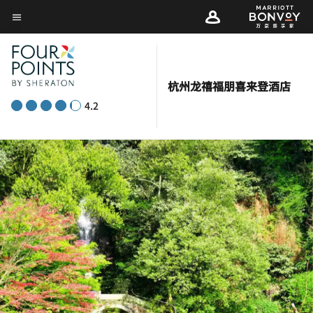
Skip
菜单文本
to
main
content
杭州龙禧福朋喜来登酒店
4.2