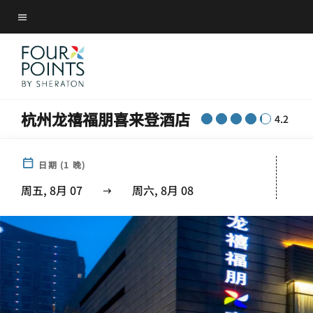
Skip
菜单文本
to
main
content
杭州龙禧福朋喜来登酒店
4.2
日期
(
1
晚)
周五, 8月 07
周六, 8月 08