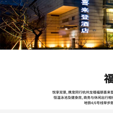
悦享双景, 携宠同行杭州龙禧福朋喜来登
恒温泳池及健身房, 商务与休闲出行相得
地铁4/6号线举步