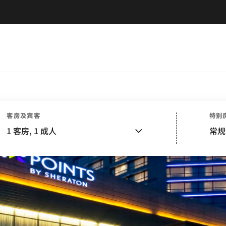
客房及宾客
特别
1
客房,
1
成人
常规