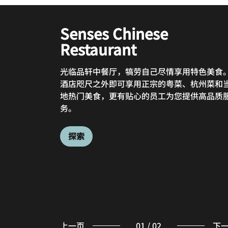
Senses Chinese
The Eatery All Day Dini
Restaurant
Restaurant
光临品轩中餐厅，犒劳自己尽情享用特色美食
位于二楼的 The Eatery All Day Dining
酒店咫尺之外即可享用正宗的粤菜、杭州菜和
Restaurant 是一家全日制餐厅，供应正宗的
地热门美食，更有贴心的员工为您提供高品质
风味和国际美食。现场烹饪站、丰盛的自助餐
务。
囊括多种餐饮选项的点菜菜单为您缔造愉悦惬
的餐饮体验。
探索
探索
上一页
01
/
02
下