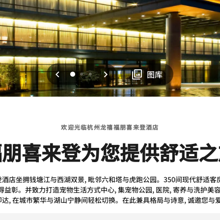
上一页
下一页
0
1
2
图库
欢迎光临杭州龙禧福朋喜来登酒店
福朋喜来登为您提供舒适之
酒店坐拥钱塘江与西湖双景, 毗邻六和塔与虎跑公园。350间现代舒适客房,
益彰。并致力打造宠物生活方式中心, 集宠物公园, 医院, 寄养与洗护美
即达, 在城市繁华与湖山宁静间轻松切换。在此兼具格局与诗意, 诚邀您