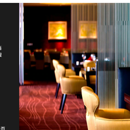
ng
。
当
亚洲
服
和
意
一页