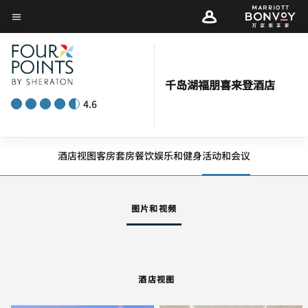
Skip
菜单文本
to
main
content
千岛湖福朋喜来登酒店
4.6
酒店视图
客房
套房
餐饮
娱乐和健身
活动和会议
图片和视频
酒店视图