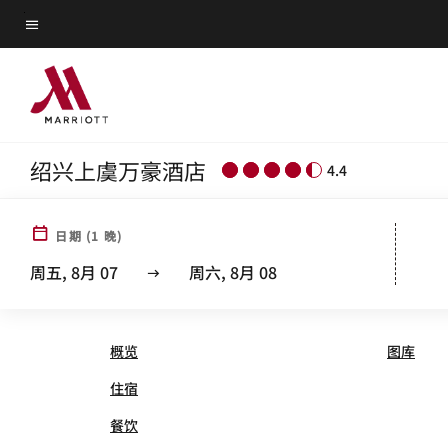
Skip
菜单文本
to
main
content
绍兴上虞万豪酒店
4.4
日期
(
1
晚)
SHAOXING MARRIOTT® 
周五, 8月 07
周六, 8月 08
概览
图库
住宿
餐饮