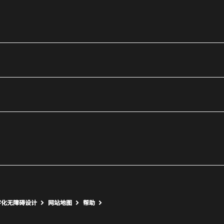
utube
打开新窗口
打开新窗口
字化无障碍设计
网站地图
帮助