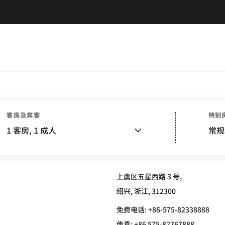
客房及宾客
特别
HOTEL SHANGYU
1
客房,
1
成人
常规
上虞区五星西路 3 号,
绍兴, 浙江, 312300
免费电话:
+86-575-82338888
传真:
+86 575-82767888