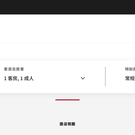
酒店视图
客房
套房
服务
餐饮
娱乐和健身
水疗
附近景点
活动和会议
婚礼
客房及宾客
特别
1
客房,
1
成人
常规
图片和视频
酒店视图