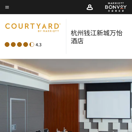
Skip
菜单文本
to
main
content
杭州钱江新城万怡
酒店
4.3