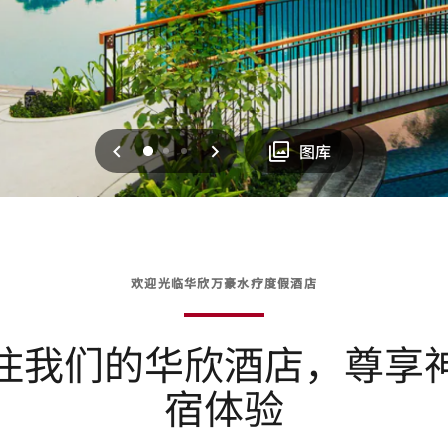
上一页
下一页
0
1
2
图库
欢迎光临华欣万豪水疗度假酒店
住我们的华欣酒店，尊享
宿体验