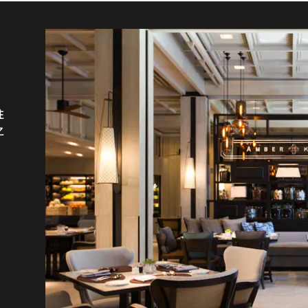
鉴
上
受
创
往
鲜
择外
光
华
之
餐
的