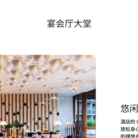
宴会厅大堂
悠
酒店的 
放松身
的理想