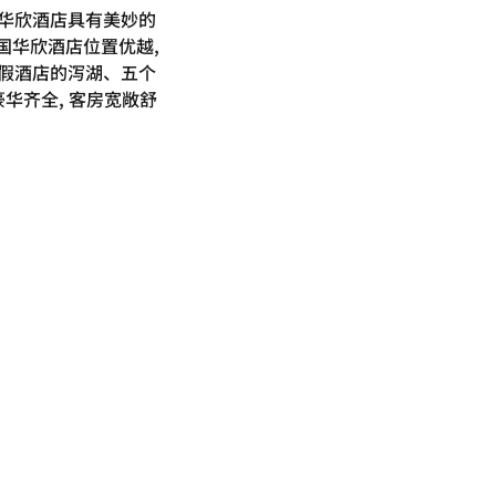
的华欣酒店具有美妙的
国华欣酒店位置优越,
度假酒店的泻湖、五个
华齐全, 客房宽敞舒