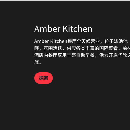
Amber Kitchen
Big Fish & Bar
Siam Bakery
Pool Bar
Lobby Lounge
Amber Kitchen餐厅全天候营业，位于泳池池
落座我们的华欣滨海餐厅，饱览壮阔海景，品
我们的面包店是华欣游客的理想用餐之选。早
欢迎在我们的海滩池畔酒吧沐浴温暖阳光，享
大堂酒廊酒吧环境雅致，供应全球风味美食和
畔，氛围活跃，供应各类丰富的国际菜肴。前
精致滨海风味料理。餐厅才华厨师匠心烹制新
到 Siam Bakery 面包店享用小吃，晚上可选
惬意时光。这间华欣池畔酒吧在午餐、欢乐时
意鸡尾酒。在华欣度过忙碌的一天后，我们的
酒店内餐厅享用丰盛自助早餐，活力开启华欣
海产与优质肉食，臻献令人难忘的非凡滨海用
带晚餐带回豪华的酒店客房内享用。
及晚餐时段，供应精致小食与清爽鸡尾酒。
欣餐厅酒吧是您与朋友、同事或家人共进晚餐
旅。
体验。
理想场所。
探索
探索
探索
探索
探索