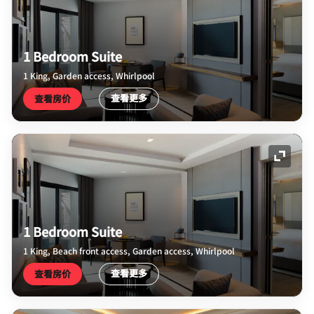
1 Bedroom Suite
1 King, Garden access, Whirlpool
查看更多
查看房价
展开图
1 Bedroom Suite
1 King, Beach front access, Garden access, Whirlpool
查看更多
查看房价