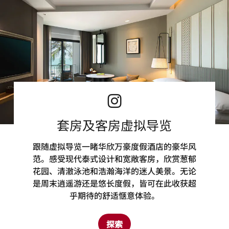
套房及客房虚拟导览
跟随虚拟导览一睹华欣万豪度假酒店的豪华风
范。感受现代泰式设计和宽敞客房，欣赏葱郁
花园、清澈泳池和浩瀚海洋的迷人美景。无论
是周末逍遥游还是悠长度假，皆可在此收获超
乎期待的舒适惬意体验。
探索