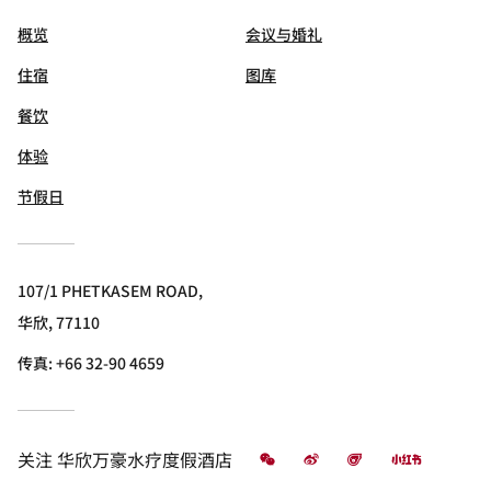
概览
会议与婚礼
住宿
图库
餐饮
体验
节假日
107/1 PHETKASEM ROAD,
华欣, 77110
传真:
+66 32-90 4659
微信
微博
飞猪
小红书
关注
华欣万豪水疗度假酒店