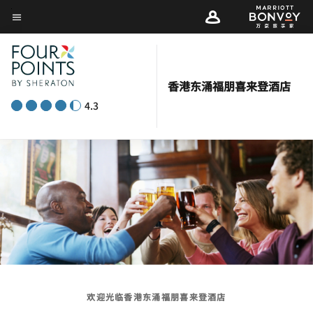
Skip
菜单文本
to
main
content
香港东涌福朋喜来登酒店
4.3
欢迎光临香港东涌福朋喜来登酒店