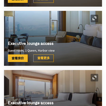
展开图
Executive lounge access
Guest room, 1 Queen, Harbor view
查看更多
查看房价
展开图
Executive lounge access