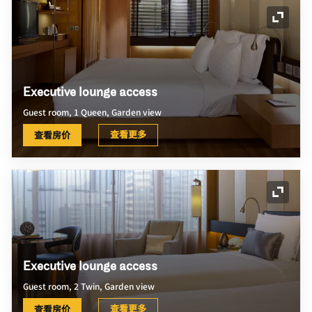
展开图
Executive lounge access
Guest room, 1 Queen, Garden view
查看更多
查看房价
展开图
Executive lounge access
Guest room, 2 Twin, Garden view
查看更多
查看房价