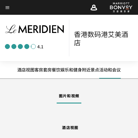
Skip
菜单文本
to
main
content
香港数码港艾美酒
店
4.1
酒店视图
客房
套房
餐饮
娱乐和健身
附近景点
活动和会议
图片和视频
酒店视图