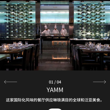
01
/
04
CUISINE CUISINE
WHISK
YAMM
VIBES
欢迎前来高级大气、时尚现代的中餐厅，品尝融入别具特色
在 Whisk 餐厅热闹活跃的表演氛围中，悦享经过精心诠释
这家国际化风味的餐厅供应琳琅满目的全球和泛亚美食。
Lotus-shaped open fires, running waterways, and
private cabanas create an exclusive haven amid green
的现代欧洲美食，并搭配设计精美的葡萄酒单。
的现代风味精致粤式和中式佳肴！