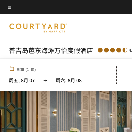
Skip
菜单文本
to
main
content
普吉岛芭东海滩万怡度假酒店
4
日期
(
1
晚)
周五, 8月 07
周六, 8月 08