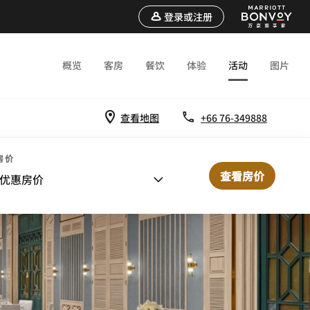
登录或注册
概览
客房
餐饮
体验
活动
图片
查看地图
+66 76-349888
房价
查看房价
优惠房价