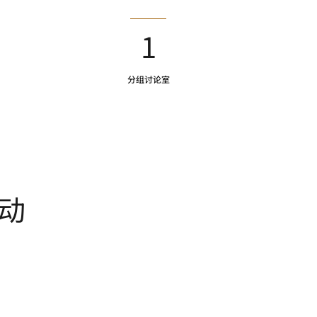
1
分组讨论室
动