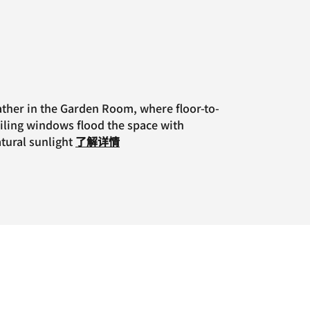
ther in the Garden Room, where floor-to-
iling windows flood the space with
tural sunlight
了解详情