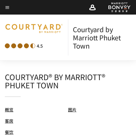
Skip
菜单文本
to
main
Courtyard by
content
Marriott Phuket
Town
4.5
COURTYARD® BY MARRIOTT®
PHUKET TOWN
概览
图片
客房
餐饮