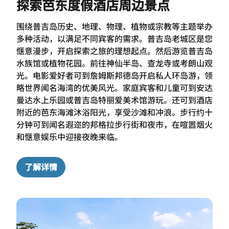
探索芭东度假酒店周边景点
围绕普吉岛历史、地理、物理、植物或宗教等主题举办
多种活动，以满足不同宾客的需求。普吉岛老城区是您
惬意漫步，开启探索之旅的理想起点。然后游览普吉岛
水族馆或植物花园。前往神仙半岛、查龙寺或考朗山观
光。电影爱好者可到詹姆斯邦德岛开启私人环岛游，领
略世界闻名海湾的优美风光。家庭宾客和儿童可到安达
曼达水上乐园或普吉岛特丽爱美术馆游玩。还可到酒店
附近的芭东海滩沐浴阳光，享受沙滩和冲浪。步行约十
分钟可到闻名遐迩的邦格拉步行街和夜市，在喧嚣烟火
和惬意娱乐中迎接夜晚来临。
了解详情