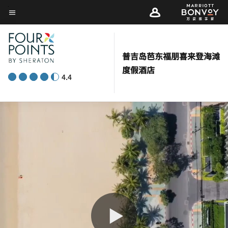
Skip
菜单文本
to
main
content
普吉岛芭东福朋喜来登海滩
度假酒店
4.4