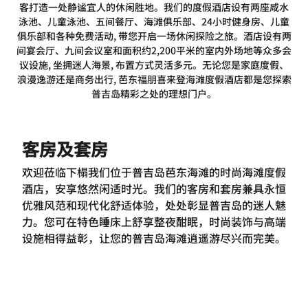
客打造一处静谧宜人的休闲胜地。我们的度假酒店设有两座咸水
泳池、儿童泳池、五间餐厅、海滩俱乐部、24小时健身房、儿童
俱乐部和各种免费活动, 带您开启一场休闲探险之旅。酒店设有两
间宴会厅、九间会议室和面积约2,200平米的室内外场地等众多会
议设施, 坐拥迷人海景, 布置方式灵活多元。无论您是家庭度假、
浪漫逸游还是商务出行, 芭东福朋喜来登海滩度假酒店都是您探索
普吉岛精彩之处的理想门户。
客房及套房
欢迎莅临下榻我们位于普吉岛芭东海滩的时尚海滩度假
酒店，安享悠然闲适时光。我们的客房和套房兼具永恒
优雅风范和现代化舒适体验，处处彰显普吉岛的迷人魅
力。您可在特色睡床上舒享整夜酣眠，时尚装饰与高端
设施相得益彰，让您的普吉岛海滩逍遥游尽兴而完美。