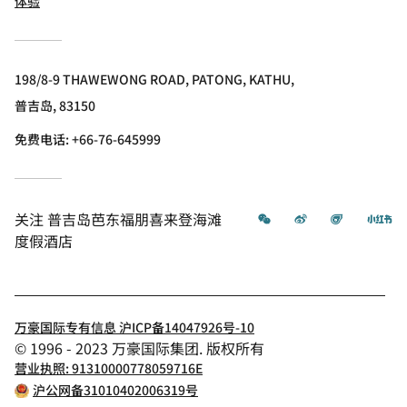
体验
198/8-9 THAWEWONG ROAD, PATONG, KATHU,
普吉岛, 83150
免费电话:
+66-76-645999
微信
微博
飞猪
小
关注
普吉岛芭东福朋喜来登海滩
度假酒店
万豪国际专有信息 沪ICP备14047926号-10
© 1996 - 2023 万豪国际集团. 版权所有
营业执照: 91310000778059716E
沪公网备31010402006319号