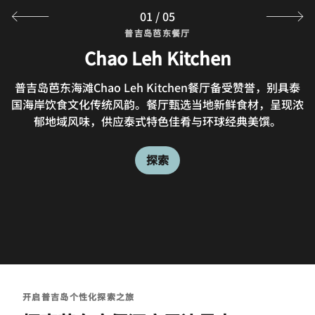
01
/
05
普吉岛芭东餐厅
普吉岛芭东餐厅
普吉岛芭东餐厅
普吉岛芭东餐厅
普吉岛芭东餐厅
The Deck Beach Club Patong
Sears & Co. Bar and Grill
Chao Leh Kitchen
Lobby Bar
Pool Bar
Relax and unwind as you leisurely soak in the tropical
欢迎到Sears & Co.酒吧和烧烤餐厅，惬意放松身心，畅享
普吉岛芭东海滩Chao Leh Kitchen餐厅备受赞誉，别具泰
芭东The Deck海滩俱乐部是您畅享海滨餐饮的理想去处。
Unwind in style at our vibrant all-day Lobby Lounge.
国海岸饮食文化传统风韵。餐厅甄选当地新鲜食材，呈现浓
您可与亲友相伴，午后小酌怡情，晚间感受悠然氛围，尽享
休闲风味用餐体验。这间普吉岛芭东海滩餐厅坐拥迷人海
Grab a coffee, a quick bite on-the-go or a selection
outdoor pool, enjoying the warmth of the Patong
美好欢聚时光。欢迎品鉴普吉岛醇饮优选或享用美味快餐。
from Phuket’s Best Brews. After your day in Patong
Beach sun. Float over to our swim-up pool bars and
郁地域风味，供应泰式特色佳肴与环球经典美馔。
景，严选新鲜食材，主打烤肉与海鲜料理。
Beach, this charming bar offers the perfect place to
indulge in a refreshing frozen cocktail, all without
connect with friends, family or colleagues.
having to leave the water.
探索
探索
探索
探索
探索
开启普吉岛个性化探索之旅