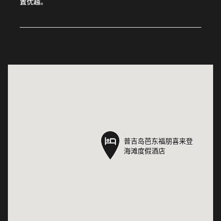
置优越。
普吉岛芭东福朋喜来登
普吉岛芭东福朋喜来登
海滩度假酒店
海滩度假酒店