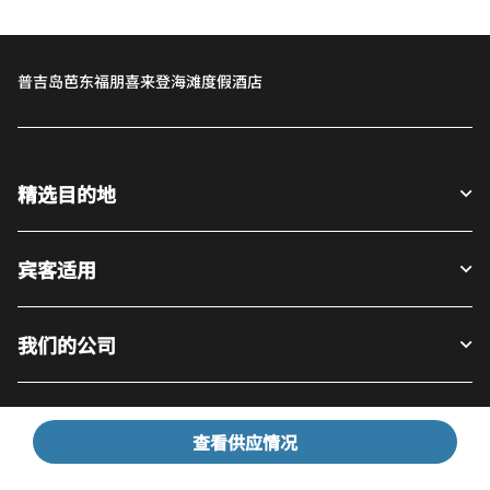
普吉岛芭东福朋喜来登海滩度假酒店
精选目的地
宾客适用
我们的公司
Facebook
Instagram
Twitter
LinkedIn
Youtube
关注我们
查看供应情况