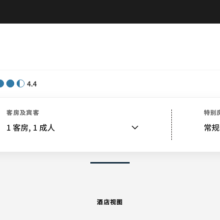
4.4
店视图
客房
套房
服务
特色
餐饮
娱乐和健身
活动
附近景点
活动和会议
婚礼
视
客房及宾客
特别
1
客房,
1
成人
常规
图片和视频
酒店视图