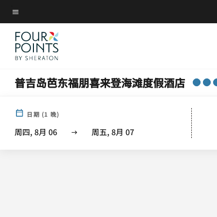
Skip
菜单文本
to
main
content
普吉岛芭东福朋喜来登海滩度假酒店
酒
日期
(
1
晚)
周四, 8月 06
周五, 8月 07