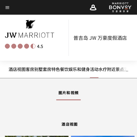
Skip
菜单文本
to
main
content
普吉岛 JW 万豪度假酒店
4.5
酒店视图
客房
别墅
套房
特色
餐饮
娱乐和健身
活动
水疗
附近景点
活动和
向左箭头
向
图片和视频
酒店视图