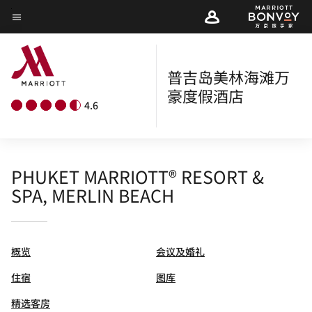
Skip
菜单文本
to
main
content
普吉岛美林海滩万
豪度假酒店
4.6
PHUKET MARRIOTT® RESORT &
SPA, MERLIN BEACH
概览
会议及婚礼
住宿
图库
精选客房