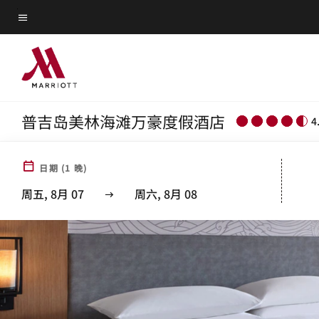
Skip
菜单文本
to
main
content
普吉岛美林海滩万豪度假酒店
4
日期
(
1
晚)
周五, 8月 07
周六, 8月 08