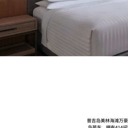
普吉岛美林海滩万豪
岛芭东，拥有414