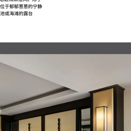
位于郁郁葱葱的宁静
池或海滩的露台