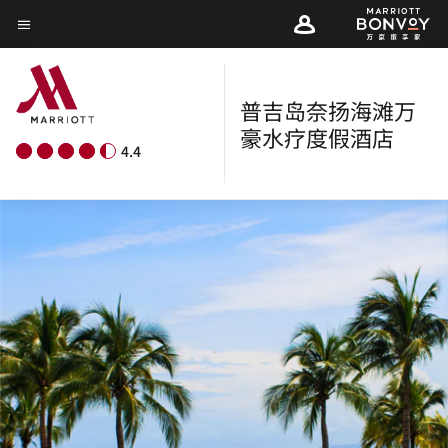
Skip
菜单文本
to
main
content
普吉岛奈扬海滩万
豪水疗度假酒店
4.4