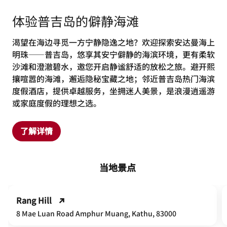
体验普吉岛的僻静海滩
渴望在海边寻觅一方宁静隐逸之地？欢迎探索安达曼海上
明珠——普吉岛，悠享其安宁僻静的海滨环境，更有柔软
沙滩和澄澈碧水，邀您开启静谧舒适的放松之旅。避开熙
攘喧嚣的海滩，邂逅隐秘宝藏之地；邻近普吉岛热门海滨
度假酒店，提供卓越服务，坐拥迷人美景，是浪漫逍遥游
或家庭度假的理想之选。
了解详情
当地景点
Rang Hill
8 Mae Luan Road Amphur Muang, Kathu, 83000