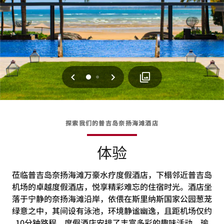
上一页
下一页
0
1
探索我们的普吉岛奈扬海滩酒店
体验
莅临普吉岛奈扬海滩万豪水疗度假酒店，下榻邻近普吉岛
机场的卓越度假酒店，悦享精彩难忘的住宿时光。酒店坐
落于宁静的奈扬海滩沿岸，依偎在斯里纳斯国家公园葱茏
绿意之中，其间设有泳池，环境静谧幽逸，且距机场仅约
10分钟路程。度假酒店安排了丰富多彩的趣味活动，瑜