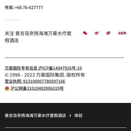
传真:
+66 76-627777
微信
微博
飞猪
小
关注
普吉岛奈扬海滩万豪水疗度
假酒店
万豪国际专有信息 沪ICP备14047926号-10
© 1996 - 2023 万豪国际集团. 版权所有
营业执照: 91310000778059716E
沪公网备31010402006319号
普吉岛奈扬海滩万豪水疗度假酒店
体验