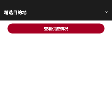
精选目的地
查看供应情况
宾客适用
我们的公司
Facebook
Instagram
Twitter
LinkedIn
Youtube
关注我们
英语
© 1996 – 2025 万豪国际有限公司版权所有。万豪国际专有信息
招贤纳士
使用条款
计划细则及条款
隐私中心