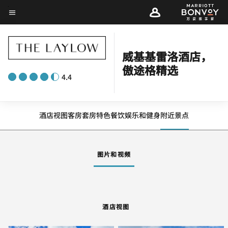
Skip
菜单文本
to
main
content
威基基雷洛酒店，
傲途格精选
4.4
酒店视图
客房
套房
特色
餐饮
娱乐和健身
附近景点
图片和视频
酒店视图