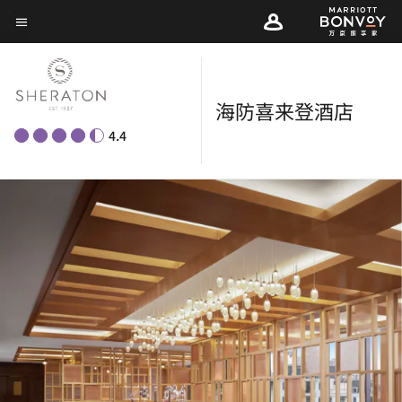
Skip
菜单文本
to
main
content
海防喜来登酒店
4.4