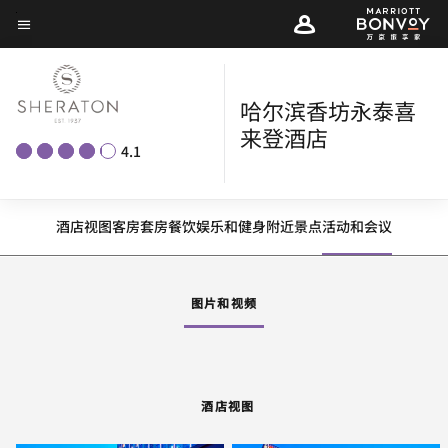
Skip
菜单文本
to
main
content
哈尔滨香坊永泰喜
来登酒店
4.1
酒店视图
客房
套房
餐饮
娱乐和健身
附近景点
活动和会议
图片和视频
酒店视图