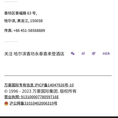
香坊区香褔路 63 号,
哈尔滨, 黑龙江, 150038
传真:
+86 451-58568889
微信
微博
飞猪
小红
关注
哈尔滨香坊永泰喜来登酒店
万豪国际专有信息 沪ICP备14047926号-10
© 1996 - 2023 万豪国际集团. 版权所有
营业执照: 91310000778059716E
沪公网备31010402006319号