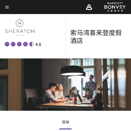
Skip
菜单文本
to
main
content
索马湾喜来登度假
酒店
4.6
活动