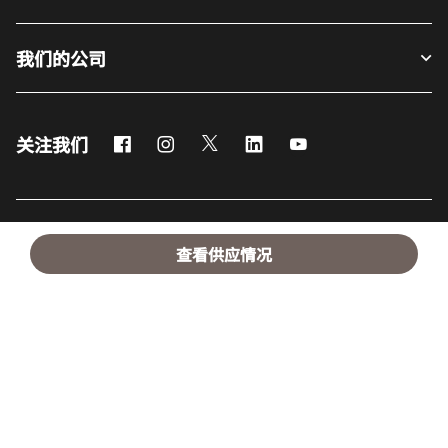
我们的公司
Facebook
Instagram
Twitter
LinkedIn
Youtube
关注我们
英语
查看供应情况
© 1996 – 2025 万豪国际有限公司版权所有。万豪国际专有信息
招贤纳士
使用条款
计划细则及条款
隐私中心
打开新窗口
打开新窗口
数字化无障碍设计
网站地图
帮助