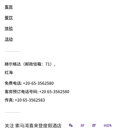
客房
餐饮
体验
活动
赫尔格达（邮政信箱：71）,
红海
免费电话:
+20-65-3562580
客房预订电话号码: +20 65-3562580
传真:
+20 65-3562583
微信
微博
飞猪
小红书
关注
索马湾喜来登度假酒店