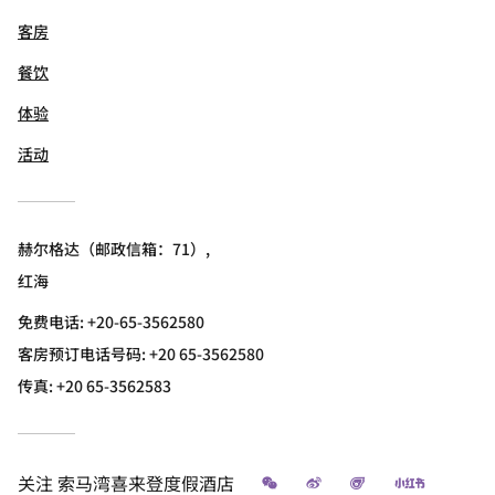
客房
餐饮
体验
活动
赫尔格达（邮政信箱：71）,
红海
免费电话:
+20-65-3562580
客房预订电话号码: +20 65-3562580
传真:
+20 65-3562583
微信
微博
飞猪
小红书
关注
索马湾喜来登度假酒店