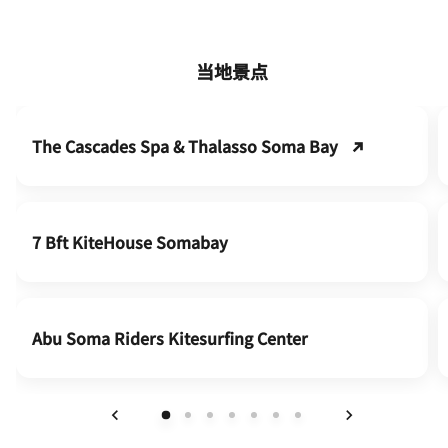
当地景点
The Cascades Spa & Thalasso Soma Bay
7 Bft KiteHouse Somabay
Abu Soma Riders Kitesurfing Center
上一页
下一页