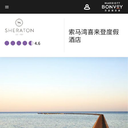
Skip
菜单文本
to
main
content
索马湾喜来登度假
酒店
4.6