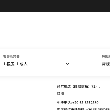
客房及宾客
特别
ESORT
1
客房,
1
成人
常规
赫尔格达（邮政信箱：71）,
红海
免费电话:
+20-65-3562580
客房预订电话号码: +20 65-356258