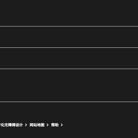
utube
打开新窗口
打开新窗口
字化无障碍设计
网站地图
帮助