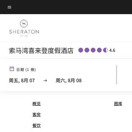
Skip
菜单文本
to
main
content
索马湾喜来登度假酒店
4.6
日期
(
1
晚)
SHERATON SOMA BAY R
周五, 8月 07
周六, 8月 08
概览
图库
客房
餐饮