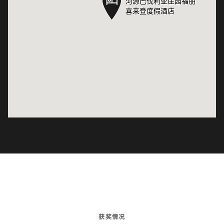
河源巴伐利亚庄园福朋
河源巴伐利亚庄园福朋
喜来登度假酒店
喜来登度假酒店
获奖情况