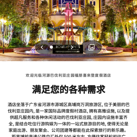
上一页
下一页
0
1
2
欢迎光临河源巴伐利亚庄园福朋喜来登度假酒店
满足您的各种需求
酒店坐落于广东省河源市源城区高埔岗万洞旅游区, 位于美丽的巴
伐利亚庄园内, 是一家国际品牌度假村酒店, 拥有高雅设施, 以及提
供超凡服务和各种休闲活动的巴伐利亚庄园, 庄园内设施丰富齐
全, 是结合吃住行游购娱为一体的一站式旅游目的地, 使得无论是
家庭出游、朋友聚会、公司团建等都能在此探索旅行的新乐趣。
距离埔前高速公路交汇处仅 500 米左右, 方便住客轻松前往广