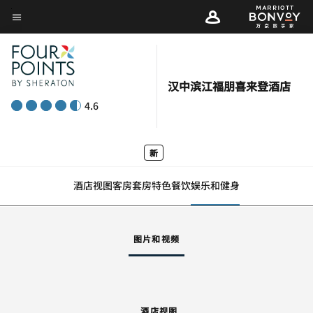
Skip
菜单文本
to
main
content
汉中滨江福朋喜来登酒店
4.6
新
酒店视图
客房
套房
特色
餐饮
娱乐和健身
图片和视频
酒店视图