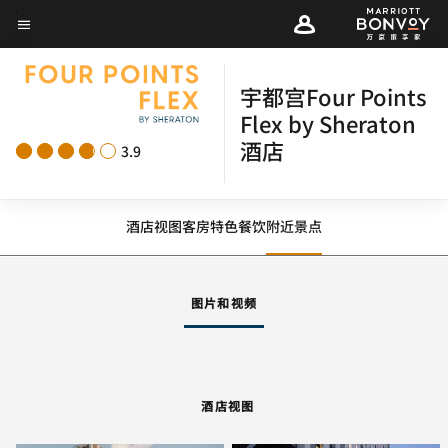
Skip
菜单文本
to
main
宇都宫Four Points
content
Flex by Sheraton
酒店
3.9
酒店视图
客房
特色
餐饮
附近景点
图片和视频
酒店视图