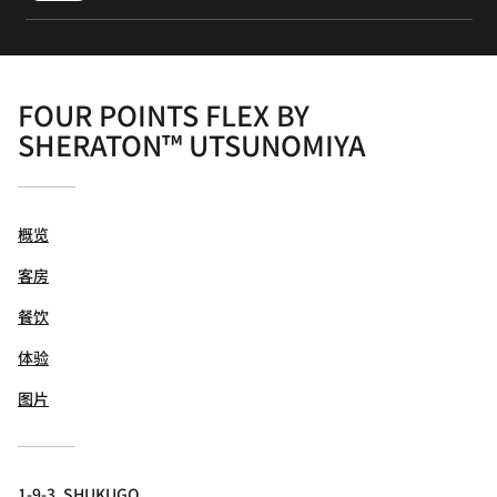
FOUR POINTS FLEX BY
SHERATON™ UTSUNOMIYA
概览
客房
餐饮
体验
图片
1-9-3, SHUKUGO,