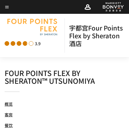
Skip
菜单文本
to
main
宇都宫Four Points
content
Flex by Sheraton
酒店
3.9
FOUR POINTS FLEX BY
SHERATON™ UTSUNOMIYA
概览
客房
餐饮