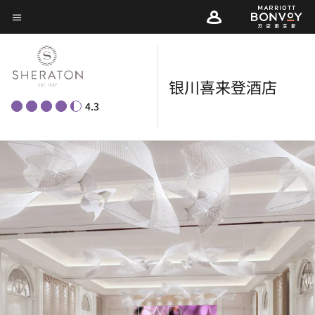
Skip
菜单文本
to
main
content
银川喜来登酒店
4.3