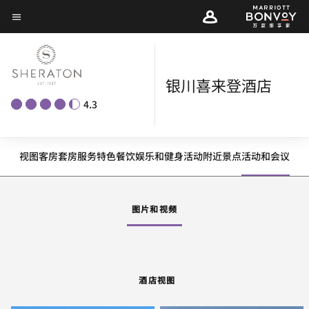
Skip
菜单文本
to
main
content
银川喜来登酒店
4.3
酒店视图
客房
套房
服务
特色
餐饮
娱乐和健身
活动
附近景点
活动和会议
向左箭头
向
图片和视频
酒店视图